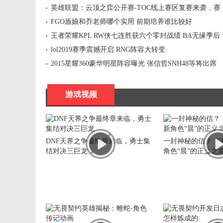
英雄联盟：云顶之弈公开赛-TOC线上赛区复赛来袭，赛
制全方位解析!
FGO盾娘和乔老师哪个实用 前期培养谁比较好
王者荣耀KPL RW侠七连胜获六个零封战绩 BA无缘季后
赛
lol2019赛季震撼开启 RNG阵容大转变
2015星耀360豪华明星阵容曝光 张信哲SNH48等将出席
游戏视频
DNF天界之争最终章来临，勇士集
一封神秘的信？《
结对决三巨龙
角色“晨”的正义之