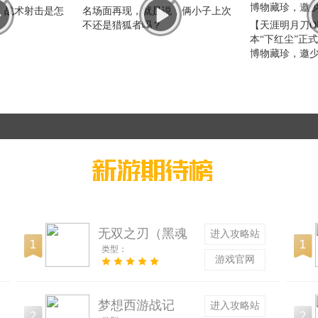
：战术射击是怎
名场面再现，就是说，俩小子上次
不还是猎狐者吗？
【天涯明月刀O
本“下红尘”正
博物藏珍，邀
无双之刃（黑魂
进入攻略站
类型：
高爆沉默）
游戏官网
梦想西游战记
进入攻略站