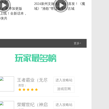
2024泉州文旅大片今日首发！《魔
L】春季加更版
域》“渔歌”带您逛千年古城
式上线！全新话本，
少侠共
更多+
王者霸业（无尽
进入攻略站
类型：
刃舞超超变）
游戏官网
荣耀世纪（神启
进入攻略站