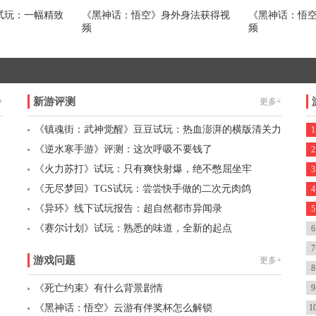
试玩：一幅精致
《黑神话：悟空》身外身法获得视
《黑神话：悟
频
频
新游评测
+
更多+
《镇魂街：武神觉醒》豆豆试玩：热血澎湃的横版清关力
1
作
《逆水寒手游》评测：这次呼吸不要钱了
2
《火力苏打》试玩：只有爽快射爆，绝不憋屈坐牢
3
《无尽梦回》TGS试玩：尝尝快手做的二次元肉鸽
4
《异环》线下试玩报告：超自然都市异闻录
5
《赛尔计划》试玩：熟悉的味道，全新的起点
6
7
游戏问题
更多+
8
《死亡约束》有什么背景剧情
9
《黑神话：悟空》云游有伴奖杯怎么解锁
1