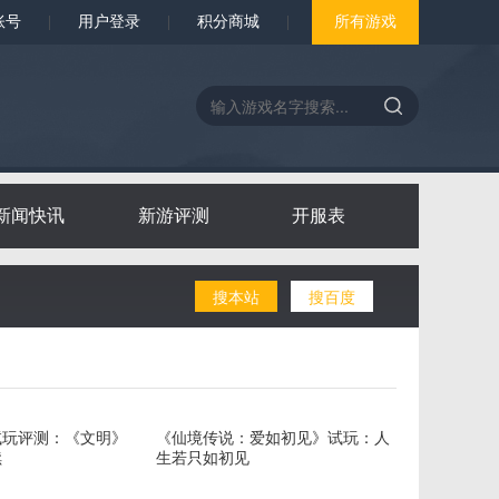
账号
|
用户登录
|
积分商城
|
所有游戏
新闻快讯
新游评测
开服表
搜本站
搜百度
试玩评测：《文明》
《仙境传说：爱如初见》试玩：人
续
生若只如初见