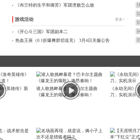
《布兰特的生平和痛苦》军团溃败怎么做
1
1
游戏活动
更多+
1
1
《开心斗三国》军团副本二
1
热血王座（0.1折爆爽群切送充） 3月4日关服公告
洛奇英雄传》新
谁人敢挑衅暴君？巴卡尔主题曲
《永劫无间》 
道！
《爆龙王的颂歌》激昂奏响！
刀」实机演示