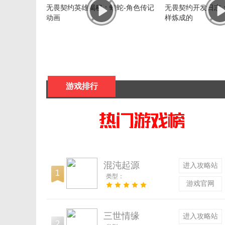
无畏契约英雄揭秘：蝰蛇-角色传记
无畏契约开发日志
动画
样炼成的
游戏排行
混沌起源
进入攻略站
类型：
游戏官网
三世情缘
进入攻略站