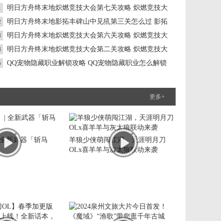
丰碑山中见犼攻略
明日方舟终末地炽燃竞技大会第七关攻略 炽燃竞技大
1
会第七关怎么通关
明日方舟终末地影拓丰碑山中见犼第三关怎么过 影拓
2
丰碑山中见犼攻略
明日方舟终末地炽燃竞技大会第六关攻略 炽燃竞技大
3
会第六关怎么通关
明日方舟终末地炽燃竞技大会第二关攻略 炽燃竞技大
4
会第二关怎么通关
QQ宠物隐藏职业解锁攻略 QQ宠物隐藏职业怎么解锁
5
更多+
| 全新武器「斩马
羊狼少侠萌闯江湖，天涯明月刀
OLx喜羊羊与灰太狼联动来袭