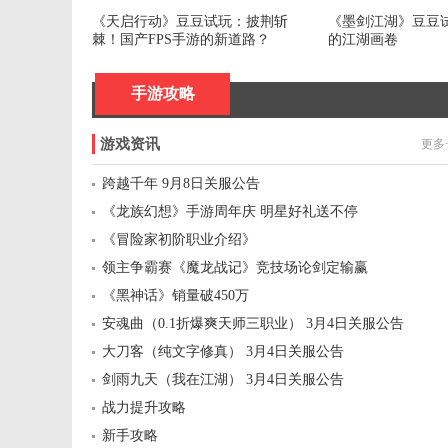
《天启行动》豆豆试玩：披荆斩
《墨剑江湖》豆豆
棘！国产FPS手游的新道路？
的江湖画卷
手游攻略
游戏资讯
更多
跨越千年 9月8日关服公告
《龙族幻想》手游周年庆 明星好礼送不停
《冒险家初阶职业介绍》
领主争霸赛《魔龙战记》竞技场论剑定输赢
《黑神话》销量破450万
安魂曲（0.1折爆爽天师三职业） 3月4日关服公告
大刀客（纯文字修真） 3月4日关服公告
剑雨九天（我在江湖） 3月4日关服公告
战力提升攻略
新手攻略