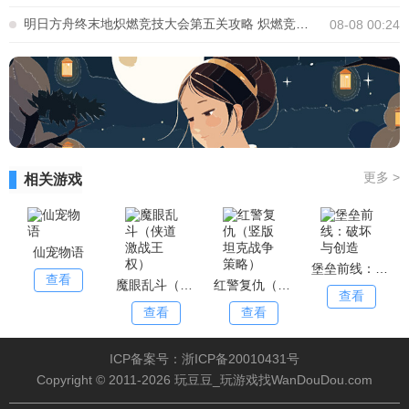
明日方舟终末地炽燃竞技大会第五关攻略 炽燃竞技大会第五关怎么通关
08-08 00:24
更多
>
相关游戏
仙宠物语
堡垒前线：破坏与创造
查看
魔眼乱斗（侠道激战王权）
红警复仇（竖版坦克战争策略）
查看
查看
查看
ICP备案号：浙ICP备20010431号
Copyright © 2011-2026 玩豆豆_玩游戏找WanDouDou.com