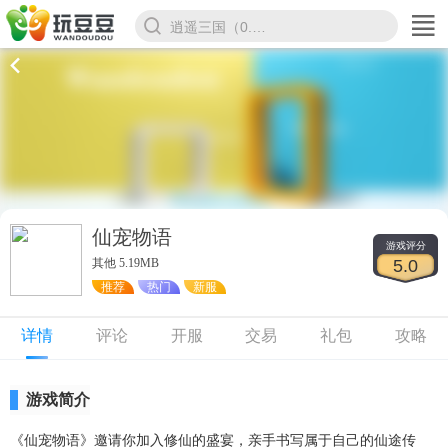
剑倚天下（0.1折）
仙宠物语
游戏评分
其他 5.19MB
5.0
推荐
热门
新服
详情
评论
开服
交易
礼包
攻略
游戏简介
《仙宠物语》邀请你加入修仙的盛宴，亲手书写属于自己的仙途传