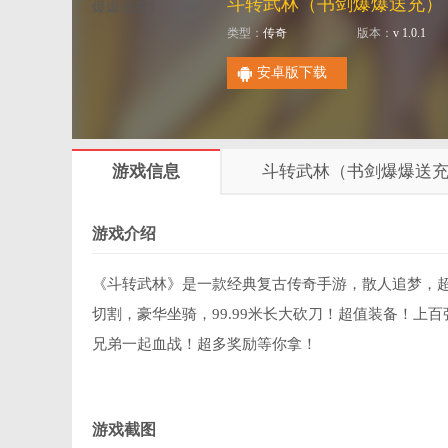
斗转武林（书剑爆爆送充）
类型：
传奇
版本：
v 1.0.1
安卓版下载
游戏信息
斗转武林（书剑爆爆送
游戏介绍
《斗转武林》是一款经典复古传奇手游，散人追梦，超
切割，豪华坐骑，99.99米长大砍刀！超值装备！
兄弟一起血战！超多奖励等你拿！
游戏截图