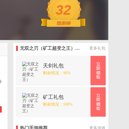
32
无双之刃（矿工超变之王）最新礼包
更多礼包
天剑礼包
剩余情况：96%
沙
、
矿工礼包
剩余情况：100%
热门手游推荐
更多游戏